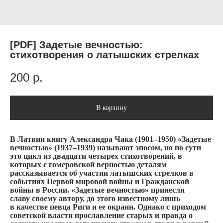
[PDF] Задетые вечностью:
стихотворения о латышских стрелках
200
р.
В корзину
В Латвии книгу Александра Чака (1901–1950) «Задетые
вечностью» (1937–1939) называют эпосом, но по сути
это цикл из двадцати четырех стихотворений, в
которых с гомеровской верностью деталям
рассказывается об участии латышских стрелков в
событиях Первой мировой войны и Гражданской
войны в России. «Задетые вечностью» принесли
славу своему автору, до этого известному лишь
в качестве певца Риги и ее окраин. Однако с приходом
советской власти прославление старых и правда о