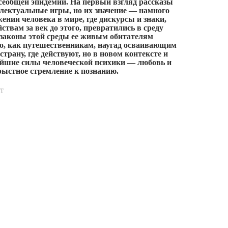
сеобщей эпидемии. На первый взгляд рассказы
ектуальные игры, но их значение — намного
жении человека в мире, где дискурсы и знаки,
ствам за век до этого, превратились в среду
 законы этой среды ее живым обитателям
во, как путешественникам, наугад осваивающим
трану, где действуют, но в новом контексте и
йшие силы человеческой психики — любовь и
рыстное стремление к познанию.
т