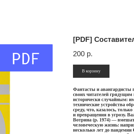
[PDF] Составите
200
р.
В корзину
Фантасты и авангардисты 
своих читателей грядущим 
исторически случайным: им
технические устройства об
среду, что, казалось, тольк
и превращения в угрозу. В
Вотрина (р. 1974) — вмеша
человеческую жизнь: наприм
несколько лет до пандемии