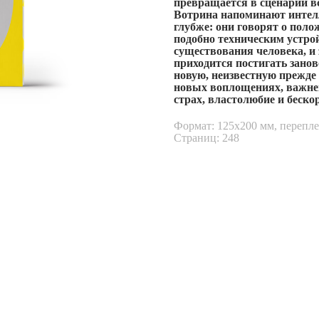
превращается в сценарий в
Вотрина напоминают интелл
глубже: они говорят о поло
подобно техническим устрой
существования человека, и
приходится постигать зано
новую, неизвестную прежде с
новых воплощениях, важне
страх, властолюбие и беско
Формат: 125х200 мм, перепле
Страниц: 248