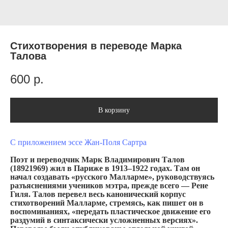
Стихотворения в переводе Марка
Талова
600
р.
В корзину
С приложением эссе Жан-Поля Сартра
Поэт и переводчик Марк Владимирович Талов
(18921969) жил в Париже в 1913–1922 годах. Там он
начал создавать «русского Малларме», руководствуясь
разъяснениями учеников мэтра, прежде всего — Рене
Гиля. Талов перевел весь канонический корпус
стихотворений Малларме, стремясь, как пишет он в
воспоминаниях, «передать пластическое движение его
раздумий в синтаксически усложненных версиях».