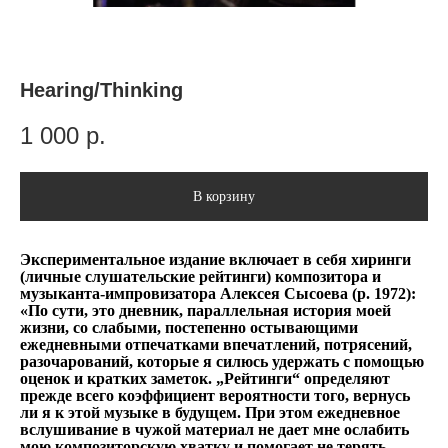
Hearing/Thinking
1 000
р.
В корзину
Экспериментальное издание включает в себя хиринги
(личные слушательские рейтинги) композитора и
музыканта-импровизатора Алексея Сысоева (р. 1972):
«По сути, это дневник, параллельная история моей
жизни, со слабыми, постепенно остывающими
ежедневными отпечатками впечатлений, потрясений,
разочарований, которые я силюсь удержать с помощью
оценок и кратких заметок. „Рейтинги“ определяют
прежде всего коэффициент вероятности того, вернусь
ли я к этой музыке в будущем. При этом ежедневное
вслушивание в чужой материал не дает мне ослабить
мою композиторскую хватку и помогает не терять