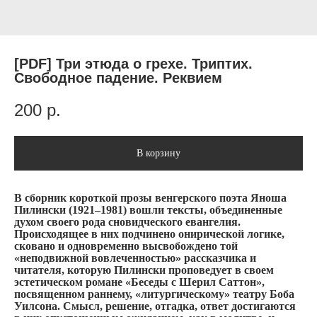
[PDF] Три этюда о грехе. Триптих.
Свободное падение. Реквием
200
р.
В корзину
В сборник короткой прозы венгерского поэта Яноша
Пилински (1921–1981) вошли тексты, объединенные
духом своего рода сновидческого евангелия.
Происходящее в них подчинено онирической логике,
сковано и одновременно высвобождено той
«неподвижной вовлеченностью» рассказчика и
читателя, которую Пилински проповедует в своем
эстетическом романе «Беседы с Шерил Саттон»,
посвященном раннему, «литургическому» театру Боба
Уилсона. Смысл, решение, отгадка, ответ достигаются