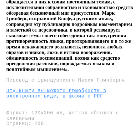
обращается в них к своим постоянным темам, с
исключительной собранностью и экономностью средств
обозревая бесконечный миг присутствия. Марк
Гринберг, открывший Бонфуа русскому языку,
сопроводил эту публикацию подробным комментарием
и заметкой от переводчика, в которой резюмирует
сквозные темы своего собеседника так: «внутренняя
противоречивость языка, приоткрывающего и в то же
время искажающего реальность, неполнота любых
образов и знаков, ложь и истина воображения,
обманчивость воспоминаний, поэзия как средство
преодоления разломов, порождаемых языком и
понятийным мышлением».
Перевод с французского Марка Гринберга
Эту книгу вы можете приобрести в
электронном виде, в формате PDF
Формат: 120х200 мм, мягкая обложка с
клапанами
Страниц: 288